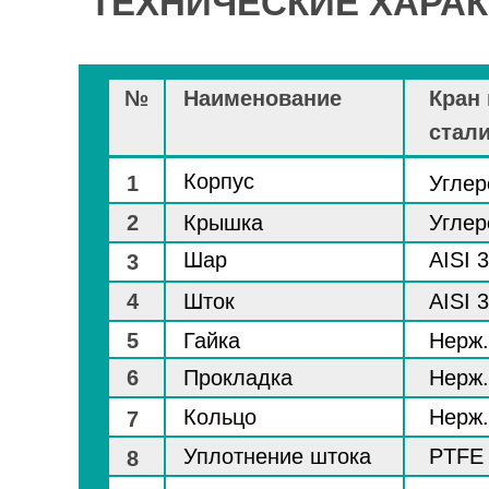
ТЕХНИЧЕСКИЕ ХАРАК
№
Наименование
Кран 
стал
Корпус
1
Углер
2
Крышка
Углер
Шар
AISI 
3
4
Шток
AISI 
5
Гайка
Нерж.
6
Прокладка
Нерж.
Кольцо
Нерж.
7
Уплотнение штока
PTFE
8