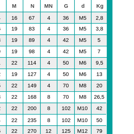
M
N
MN
G
d
Kg
4
16
67
4
36
M5
2,8
6
19
83
4
36
M5
3,8
8
19
89
4
42
M5
5
9
19
98
4
42
M5
7
1
22
114
4
50
M6
9,5
2
19
127
4
50
M6
13
5
22
149
4
70
M8
20
8
22
168
8
70
M8
26,5
2
22
200
8
102
M10
42
4
22
235
8
102
M10
50
6
22
270
12
125
M12
79