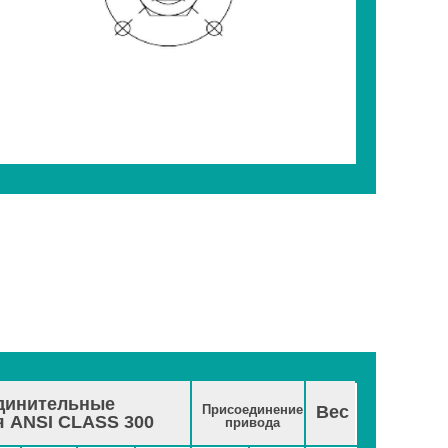
динительные
Присоединение
Вес
я ANSI CLASS 300
привода