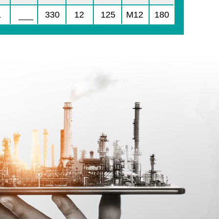
1
330
12
125
M12
180
___