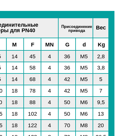
единительные
Присоединение
Вес
еры для PN40
привода
M
F
MN
G
d
Kg
5
14
45
4
36
M5
2,8
5
14
58
4
36
M5
3,8
5
14
68
4
42
M5
5
0
18
78
4
42
M5
7
0
18
88
4
50
M6
9,5
5
18
102
4
50
M6
13
5
18
122
4
70
M8
20