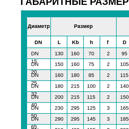
ГАБАРИТНЫЕ РАЗМЕ
Диаметр
Размер
DN
L
Kb
h
f
D
DN
130
160
70
2
95
15
DN
150
160
75
2
105
20
DN
160
180
85
2
115
25
DN
180
215
100
2
140
32
DN
200
215
115
2
150
40
DN
230
295
125
3
165
50
DN
290
295
145
3
185
65