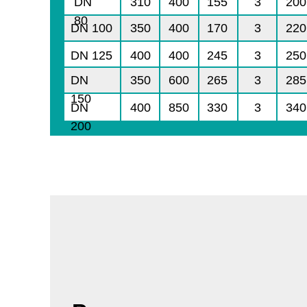
DN
310
400
155
3
200
80
DN 100
350
400
170
3
220
DN 125
400
400
245
3
250
DN
350
600
265
3
285
150
DN
400
850
330
3
340
200