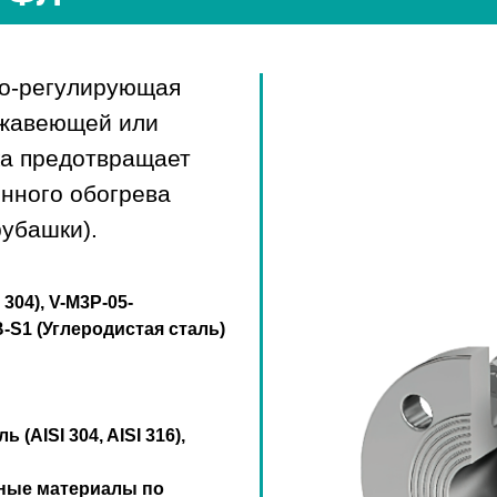
но-регулирующая
ржавеющей или
ка предотвращает
енного обогрева
рубашки).
 304), V-M3P-05-
B-S1 (Углеродистая сталь)
AISI 304, AISI 316),
ьные материалы по